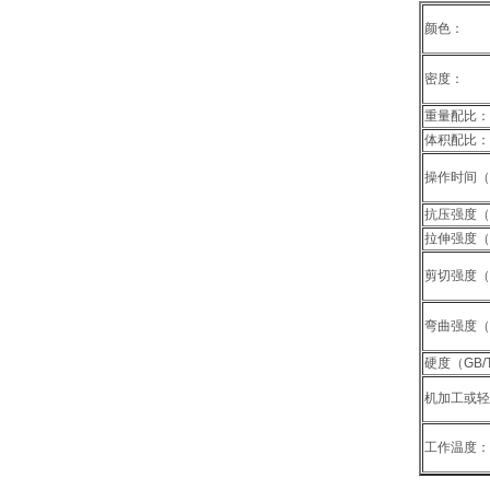
颜色：
密度：
重量配比：
体积配比：
操作时间（
抗压强度（G
拉伸强度（G
剪切强度（G
弯曲强度（G
硬度（GB/
机加工或轻
工作温度：