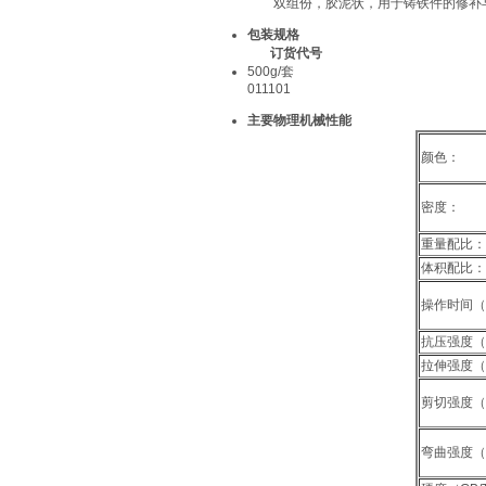
双组份，胶泥状，用于铸铁件的修补与
包装规格
订货代号
500g/套
011101
主要物理机械性能
颜色：
密度：
重量配比：
体积配比：
操作时间（
抗压强度（G
拉伸强度（G
剪切强度（G
弯曲强度（G