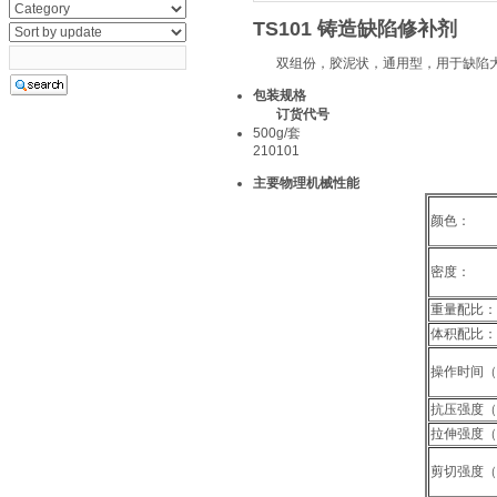
TS101
铸造缺陷修补剂
双组份，胶泥状，通用型，用于缺陷大
包装规格
订货代号
500g/套
210101
主要物理机械性能
颜色：
密度：
重量配比：
体积配比：
操作时间（
抗压强度（G
拉伸强度（G
剪切强度（G