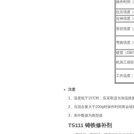
操作时间（
抗压强度（G
拉伸强度（G
剪切强度（G
弯曲强度（G
硬度（GB/
机加工或轻
工作温度：
注意
1、温度低于15℃时，应采取适当加温措
2、当混合量大于200g时操作时间将会缩
3、表中数据为典型值
TS111
铸铁修补剂