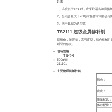
注意
1、温度低于15℃时，应采取适当加温措
2、当混合量大于200g时操作时间将会缩
3、表中数据为典型值
TS2111
超级金属修补剂
双组份，胶泥状，高强度型，综合机械性
断裂的修复。
包装规格
订货代号
500g/套
211101
主要物理机械性能
颜色：
密度：
重量配比：
体积配比：