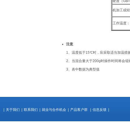
硬度（GB/
机加工或轻
工作温度：
注意
1、温度低于15℃时，应采取适当加温措
2、当混合量大于200g时操作时间将会缩
3、表中数据为典型值
|
关于我们
|
联系我们
|
就业与合作机会
|
产品客户群
|
信息反馈
|