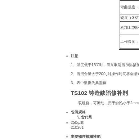
弯曲强度（G
硬度（GB/
机加工或轻
工作温度：
注意
1、温度低于15℃时，应采取适当加温措
2、当混合量大于200g时操作时间将会缩
3、表中数据为典型值
TS102
铸造缺陷修补剂
双组份，可流动，用于缺陷小于2mm
包装规格
订货代号
250g/套
210201
主要物理机械性能