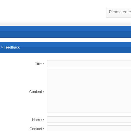
> Feedback
Title：
Content：
Name：
Contact：