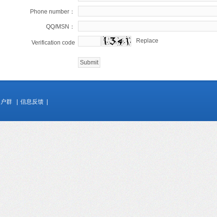
Phone number：
QQ/MSN：
Replace
Verification code
客户群
|
信息反馈
|
Copyrigh