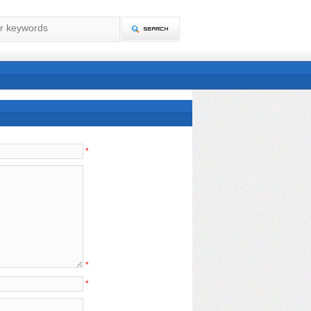
*
*
*