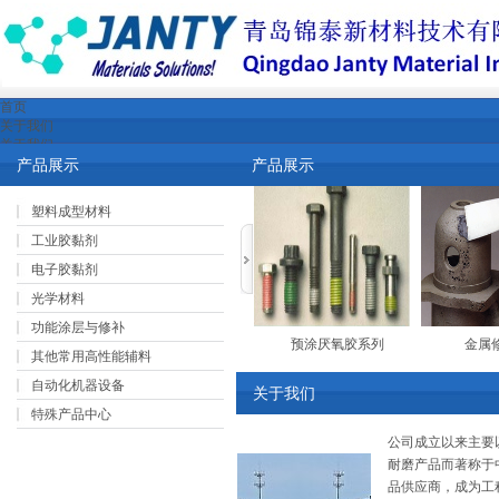
首页
关于我们
关于我们
>
Home
企业文化
产品展示
产品展示
公司环境
荣誉资质
塑料成型材料
产品展示
新闻中心
工业胶黏剂
行业新闻
电子胶黏剂
公司新闻
下载中心
光学材料
产品中心
功能涂层与修补
公司资质与认证
冷镀锌
预涂厌氧胶系列
金属
视频下载
其他常用高性能辅料
行业解决方案
自动化机器设备
就业与合作机会
关于我们
特殊产品中心
公司成立以来主要
耐磨产品而著称于
品供应商，成为工