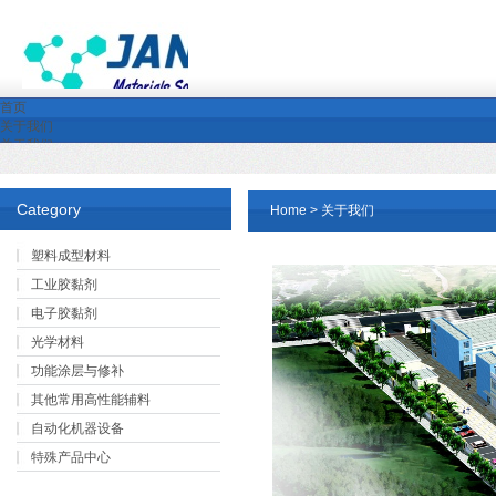
首页
关于我们
关于我们
企业文化
公司环境
荣誉资质
Category
Home
> 关于我们
产品展示
新闻中心
塑料成型材料
行业新闻
公司新闻
工业胶黏剂
下载中心
电子胶黏剂
产品中心
公司资质与认证
光学材料
视频下载
行业解决方案
功能涂层与修补
就业与合作机会
其他常用高性能辅料
自动化机器设备
特殊产品中心